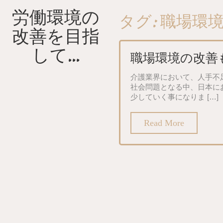
Skip
労働環境の
タグ:
職場環
to
content
改善を目指
して…
職場環境の改善
介護業界において、人手不
社会問題となる中、日本に
少していく事になりま […]
Read More